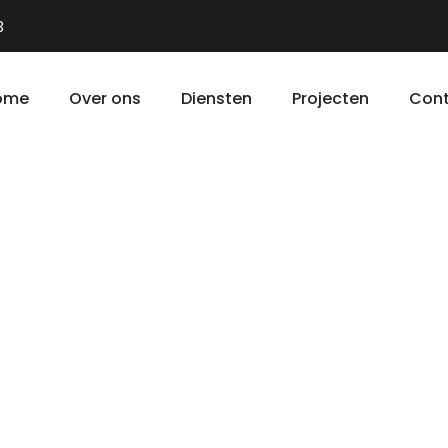
3
ome
Over ons
Diensten
Projecten
Con